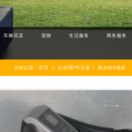
车辆买卖
宠物
生活服务
商务服务
当前位置：首页
>
运动/图书/乐器
>
跑步机9成新