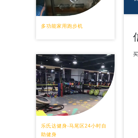
多功能家用跑步机
乐氏达健身-马尾区24小时自
助健身