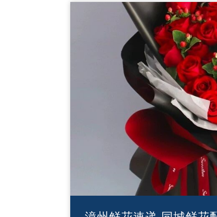
漳州鲜花速递 同城鲜花