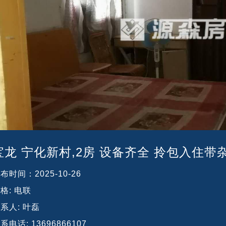
宝龙 宁化新村,2房 设备齐全 拎包入住带杂
发布时间：
2025-10-26
格:
电联
系人:
叶磊
系电话:
13696866107